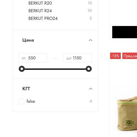
BERKUT R20
15
BERKUT R24
10
BERKUT PRO24
2
Цена
—
-13%
Предза
от
до
КГТ
false
4