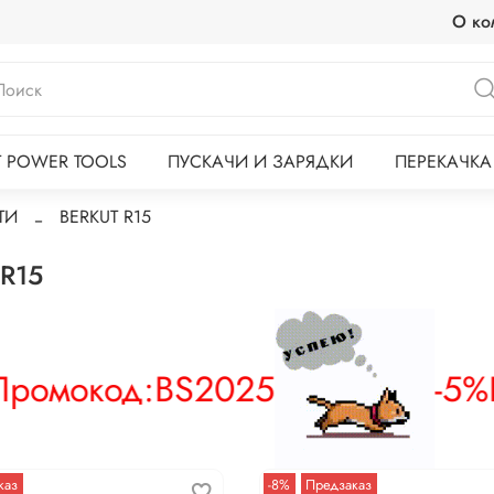
О ко
T POWER TOOLS
ПУСКАЧИ И ЗАРЯДКИ
ПЕРЕКАЧКА
ТИ
BERKUT R15
R15
ромокод:
BS2025
-5%
каз
-8%
Предзаказ