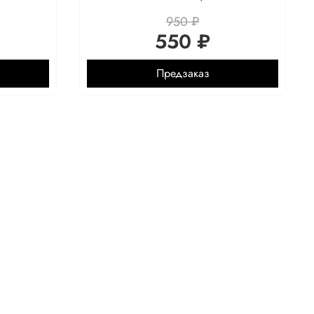
950 ₽
550 ₽
Предзаказ