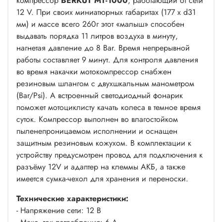
компрессор
BERKUT MT-1000
, работающий от сети
12 V. При своих миниатюрных габаритах (177 х d31
мм) и массе всего 260г этот «малыш» способен
выдавать порядка 11 литров воздуха в минуту,
нагнетая давление до 8 Bar. Время непрерывной
работы составляет 9 минут. Для контроля давления
во время накачки мотокомпрессор снабжен
резиновым шлангом с двухшкальным манометром
(Bar/Psi). А встроенный светодиодный фонарик
поможет мотоциклисту качать колеса в темное время
суток. Компрессор выполнен во влагостойком
пыленепроницаемом исполнении и оснащен
защитным резиновым кожухом. В комплектации к
устройству предусмотрен провод для подключения к
разъёму 12V и адаптер на клеммы АКБ, а также
имеется сумка-чехол для хранения и переноски.
Технические характеристики:
- Напряжение сети: 12 В