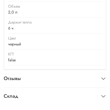
Объем
2,0 л
Держит тепло
6 ч
Цвет
черный
КГТ
false
Отзывы
Склад