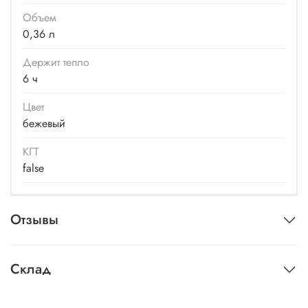
Объем
0,36 л
Держит тепло
6 ч
Цвет
бежевый
КГТ
false
Отзывы
Склад