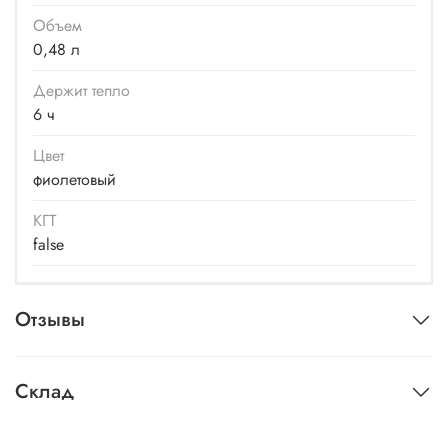
Объем
0,48 л
Держит тепло
6 ч
Цвет
фиолетовый
КГТ
false
Отзывы
Склад