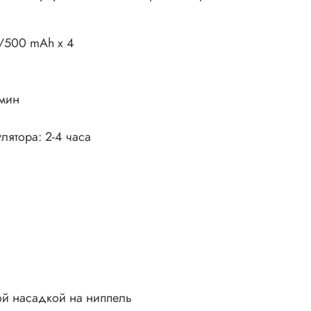
8V/500 mAh x 4
/мин
лятора: 2-4 часа
0
ой насадкой на ниппель